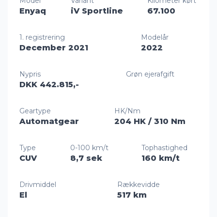
Model
Variant
Kilometer kørt
Enyaq
iV Sportline
67.100
1. registrering
Modelår
December 2021
2022
Nypris
Grøn ejerafgift
DKK 442.815,-
Geartype
HK/Nm
Automatgear
204 HK
/ 310 Nm
Type
0-100 km/t
Tophastighed
CUV
8,7 sek
160 km/t
Drivmiddel
Rækkevidde
El
517 km