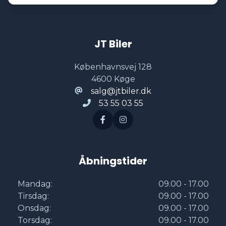
Elektrisk parkeringsbremse
JT Biler
Elektrisk svingbart anhængertræk
Københavnsvej 128
4600 Køge
Fartpilot
salg@jtbiler.dk
53 55 03 55
Fjernbetjent centrallås
Fuld LED forlygter
Åbningstider
Fuldautomatisk klimaanlæg
Mandag:
09.00 - 17.00
Tirsdag:
09.00 - 17.00
Onsdag:
09.00 - 17.00
Højdejusterbare forsæder
Torsdag:
09.00 - 17.00