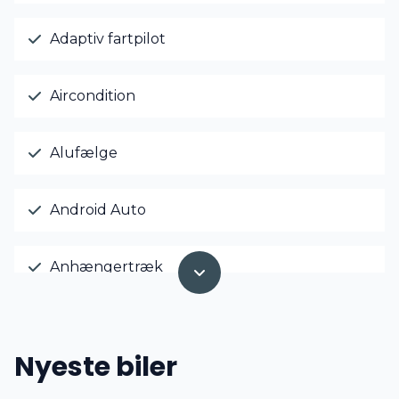
Adaptiv fartpilot
Aircondition
Alufælge
Android Auto
Anhængertræk
Antispin
Nyeste biler
Apple CarPlay