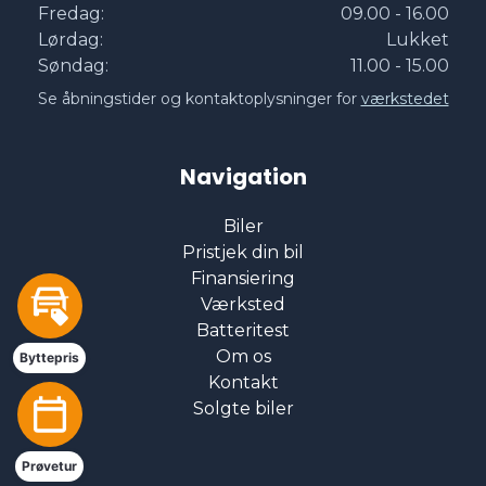
Fredag:
09.00 - 16.00
Lørdag:
Lukket
Højdejusterbart førersæde
Søndag:
11.00 - 15.00
Se åbningstider og kontaktoplysninger for
værkstedet
Kabinevarmer
Navigation
Kørecomputer
Biler
Pristjek din bil
LED kørelys
Finansiering
Værksted
Lygtevasker
Batteritest
Om os
Byttepris
Kontakt
Læderrat
Solgte biler
Musikstreaming via bluetooth
Prøvetur