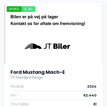
NYHED
EL BIL
Auto nedblændelig bakspejl
Auto. start/stop
Automatgear
Automatisk fjernlys
Ford Mustang Mach-E
Automatisk lys
73 Standard Range
Modelår
2024
Automatisk nødbremse
Km
62.440
Bakkamera
Drivmiddel
El