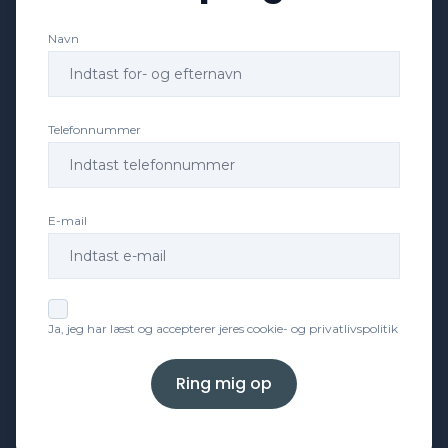
Navn
Dæktryksystem
El-klapbare sidespejle
Telefonnummer
El-klapbare sidespejle med varme
E-mail
El-ruder
El-ruder x4
Ja, jeg har læst og accepterer jeres cookie- og privatlivspolitik
El-spejle
Ring mig op
El-spejle med varme