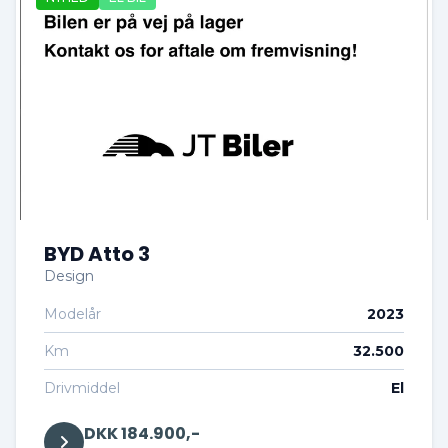
BYD Atto 3
Design
Modelår
2023
Km
32.500
Drivmiddel
El
DKK 184.900,-