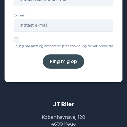
E-mail
Ja, jeg har læst og accepterer jeres cookie- og privatlivspolitik
Ring mig op
JT Biler
Københavnsvej 128
4600 Køge