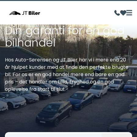
Din garanti for en god
bilhandel
Hos Auto-Sørensen og JT Biler har vi i mere end 20
år hjulpet kunder med at finde den perfekte brugte
bil. For os er en god handel mere end bare en god
pris – det handler om tillid, tryghed og en god
oplevelse fra start til slut.