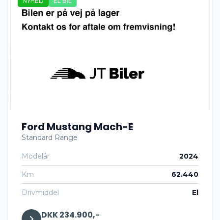
NYHED
EL BIL
Ford Mustang Mach-E
Standard Range
Modelår
2024
Km
62.440
Drivmiddel
El
DKK 234.900,-