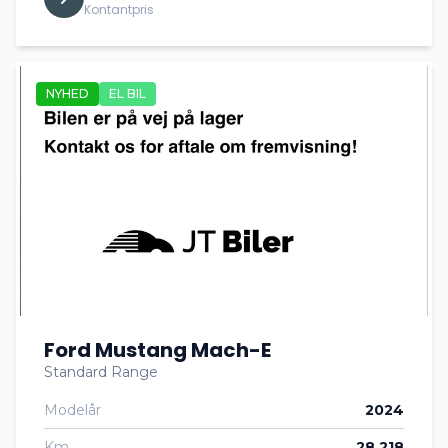
Kontantpris
NYHED
EL BIL
Ford Mustang Mach-E
Standard Range
Modelår
2024
Km
28.218