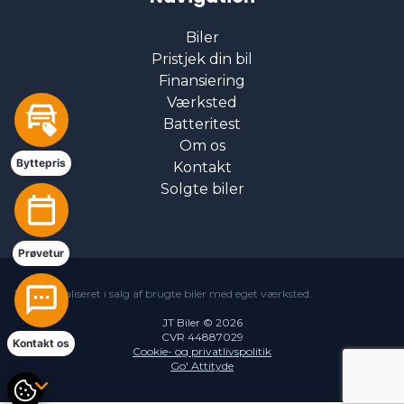
Biler
Pristjek din bil
Finansiering
Værksted
Batteritest
Om os
Byttepris
Kontakt
Solgte biler
Prøvetur
Vi er specialiseret i salg af brugte biler med eget værksted.
JT Biler © 2026
CVR 44887029
Kontakt os
Cookie- og privatlivspolitik
Go' Attityde