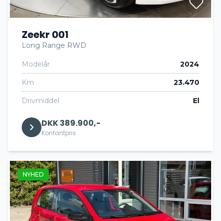
Zeekr 001
Long Range RWD
Modelår
2024
Km
23.470
Drivmiddel
El
DKK 389.900,-
Kontantpris
NYHED