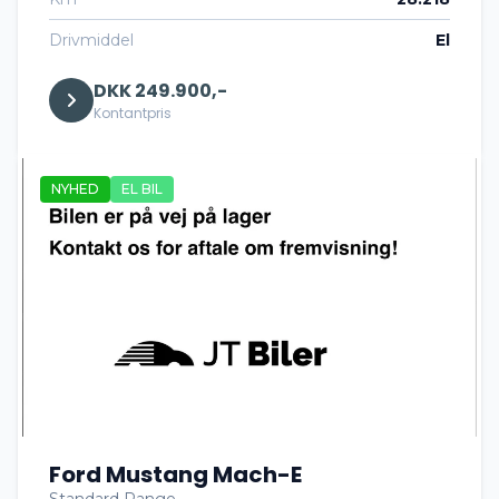
Drivmiddel
El
DKK 249.900,-
Kontantpris
NYHED
EL BIL
Ford Mustang Mach-E