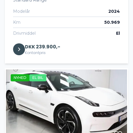
Standard Range
Modelår
2024
Km
50.969
Drivmiddel
El
DKK 239.900,-
Kontantpris
NYHED
EL BIL