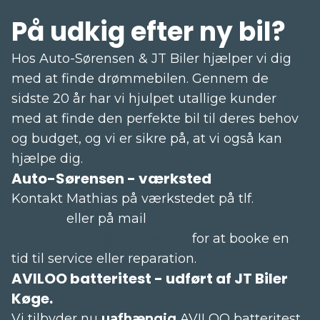
På udkig efter ny bil?
Hos Auto-Sørensen & JT Biler hjælper vi dig
med at finde drømmebilen. Gennem de
sidste 20 år har vi hjulpet utallige kunder
med at finde den perfekte bil til deres behov
og budget, og vi er sikre på, at vi også kan
hjælpe dig.
Auto-Sørensen - værksted
Kontakt Mathias på værkstedet på tlf.
+45 23
23 24 12
eller på mail
auto.sorensen@mail.tele.dk
for at booke en
tid til service eller reparation.
AVILOO batteritest - udført af JT Biler
Køge.
Vi tilbyder nu
uafhængig
AVILOO batteritest