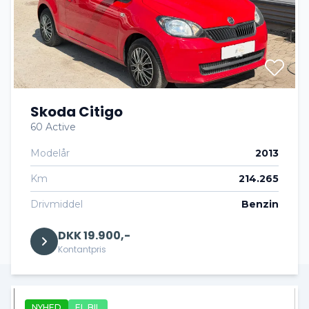
Skoda Citigo
60 Active
Modelår
2013
Km
214.265
Drivmiddel
Benzin
DKK 19.900,-
Kontantpris
NYHED
EL BIL