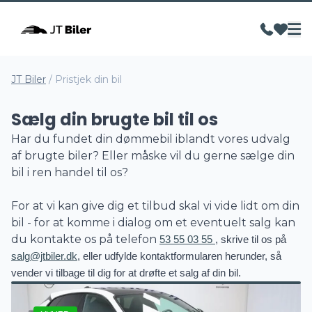
JT Biler
/
Pristjek din bil
Sælg din brugte bil til os
Har du fundet din dømmebil iblandt vores udvalg
af brugte biler? Eller måske vil du gerne sælge din
bil i ren handel til os?
For at vi kan give dig et tilbud skal vi vide lidt om din
bil - for at komme i dialog om et eventuelt salg kan
du kontakte os på telefon
53 55 03 55
, skrive til os på
salg@jtbiler.dk
, eller udfylde kontaktformularen herunder, så
vender vi tilbage til dig for at drøfte et salg af din bil.