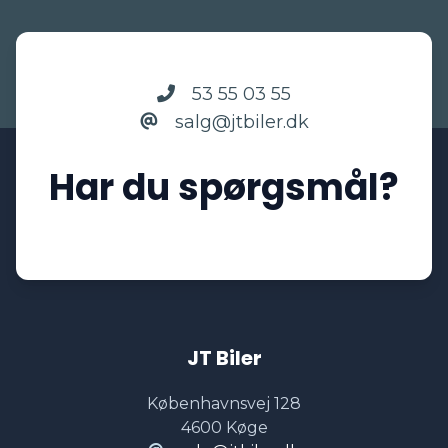
53 55 03 55
salg@jtbiler.dk
Har du spørgsmål?
JT Biler
Københavnsvej 128
4600 Køge