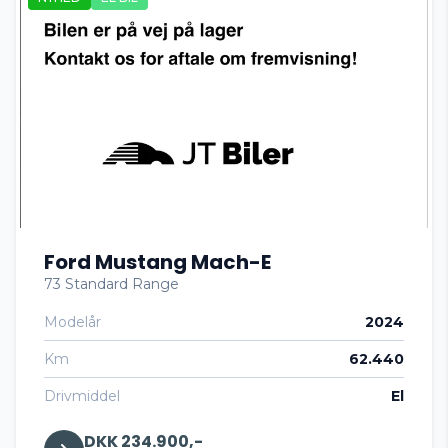
Antispin
Apple CarPlay
Auto nedblændelig bakspejl
Auto. start/stop
Ford Mustang Mach-E
Automatgear
73 Standard Range
Modelår
2024
Automatisk fjernlys
Km
62.440
Automatisk lys
Drivmiddel
El
DKK 234.900,-