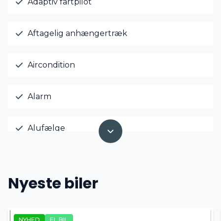
Adaptiv fartpilot
Aftagelig anhængertræk
Aircondition
Alarm
Alufælge
Android Auto
Nyeste biler
Anhængertræk
NYHED
EL BIL