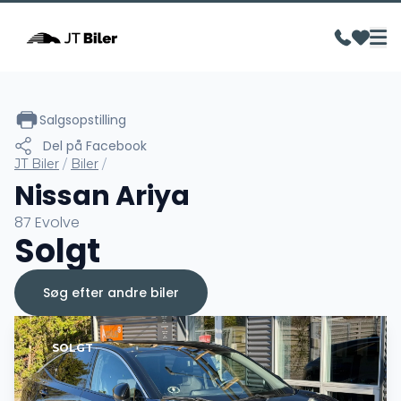
Salgsopstilling
Del på Facebook
JT Biler
/
Biler
/
Nissan Ariya
87 Evolve
Solgt
Søg efter andre biler
SOLGT