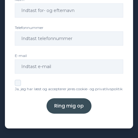
DAB+ radio
Delvis lædersæder
Telefonnummer
Digitalt cockpit
E-mail
Dual zone klimaanlæg
Dæktryksystem
Ja, jeg har læst og accepterer jeres cookie- og privatlivspolitik
El-indstillelige forsæder
Ring mig op
El-klapbare sidespejle