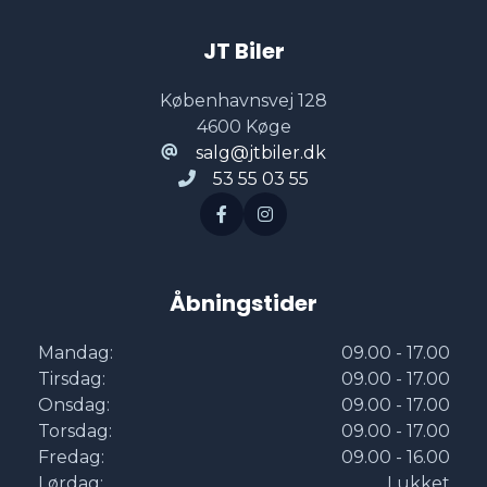
El-klapbare sidespejle med varme
JT Biler
El-ruder x4
Københavnsvej 128
4600 Køge
El-soltag
salg@jtbiler.dk
53 55 03 55
El-spejle
El-spejle med varme
Åbningstider
Elektrisk bagagerum
Mandag:
09.00 - 17.00
Tirsdag:
09.00 - 17.00
Onsdag:
09.00 - 17.00
Elektrisk parkeringsbremse
Torsdag:
09.00 - 17.00
Fredag:
09.00 - 16.00
Lørdag:
Lukket