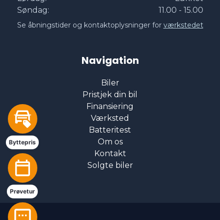
Elektriske komfortsæder
Søndag:
11.00 - 15.00
Se åbningstider og kontaktoplysninger for
værkstedet
Fartpilot
Navigation
Fjernbetjent centrallås
Biler
Pristjek din bil
Fuld LED forlygter
Finansiering
Værksted
Fuldautomatisk klimaanlæg
Batteritest
Om os
Byttepris
Kontakt
Glastag
Solgte biler
Head-Up Display
Prøvetur