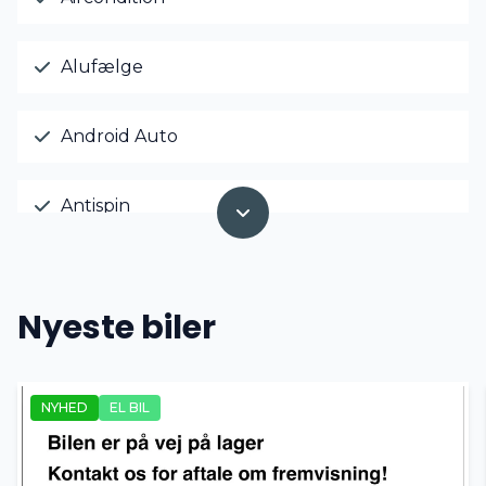
Alufælge
Android Auto
Antispin
Apple CarPlay
Nyeste biler
Auto. start/stop
NYHED
EL BIL
Automatgear
Automatisk lys