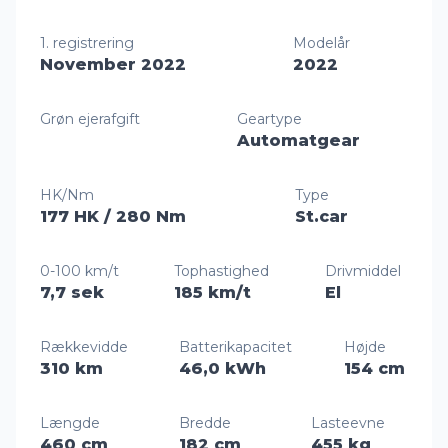
1. registrering
Modelår
November 2022
2022
Grøn ejerafgift
Geartype
Automatgear
HK/Nm
Type
177 HK
/ 280 Nm
St.car
0-100 km/t
Tophastighed
Drivmiddel
7,7 sek
185 km/t
El
Rækkevidde
Batterikapacitet
Højde
310 km
46,0 kWh
154 cm
Længde
Bredde
Lasteevne
460 cm
182 cm
455 kg