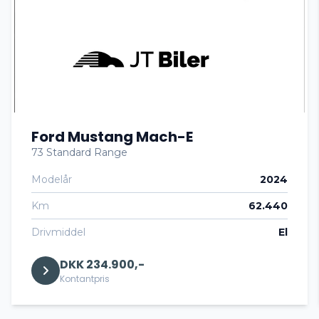
Automatisk nødbremse
Bakkamera
Ford Mustang Mach-E
Centrallås
73 Standard Range
Modelår
2024
DAB radio
Km
62.440
DAB+ radio
Drivmiddel
El
DKK 234.900,-
Digitalt cockpit
Kontantpris
Dual zone klimaanlæg