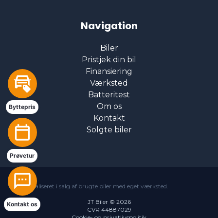
Navigation
Parkeringssensor bagved
Biler
Pristjek din bil
Splitbagsæder
Finansiering
Værksted
Stofsæder
Batteritest
Om os
Byttepris
Kontakt
Sædevarme
Solgte biler
Tagræling
Prøvetur
Træthedsregistrering
Vi er specialiseret i salg af brugte biler med eget værksted.
JT Biler © 2026
Kontakt os
CVR 44887029
Vejbaneassistent
Cookie- og privatlivspolitik