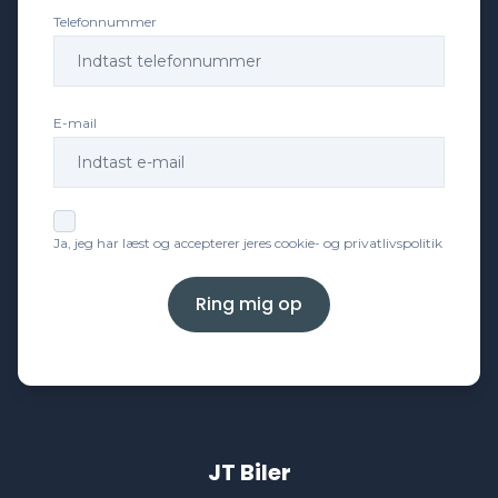
Telefonnummer
Elektrisk parkeringsbremse
E-mail
Fartpilot
Fjernbetjent centrallås
Ja, jeg har læst og accepterer jeres cookie- og privatlivspolitik
Fuld LED forlygter
Ring mig op
Fuldautomatisk klimaanlæg
Højdejusterbart førersæde
JT Biler
Isofix